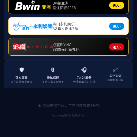
版权所有 8827太阳集团(Macau)股份有限公司-Official
website
地
址：
宁夏