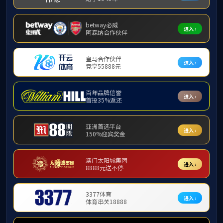
定工
学幼
求，
指导
项证
指导中