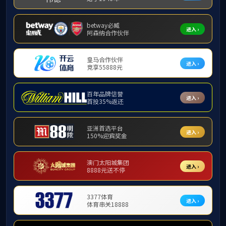
中小学教师认定
所属
网上
知。
2
项证
指导