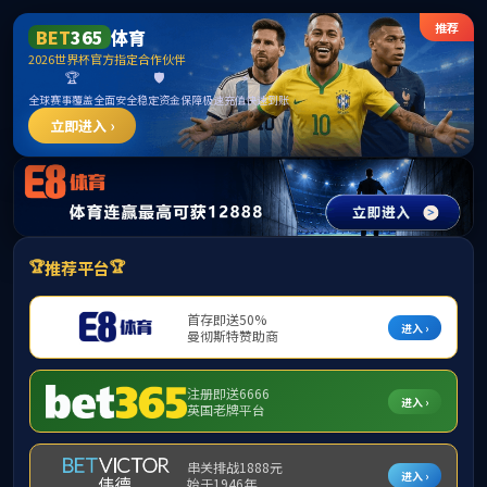
8827太阳集团(Macau)股份有限公司-Official website
首页
中心概况
政策法
当
通知公告
关
宁
关