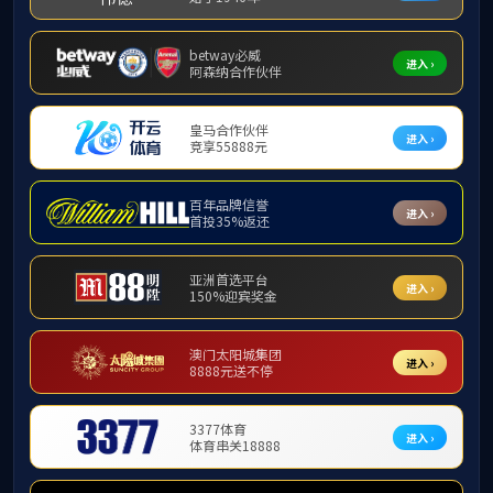
宁
关
关
2
关
宁
关
2
关