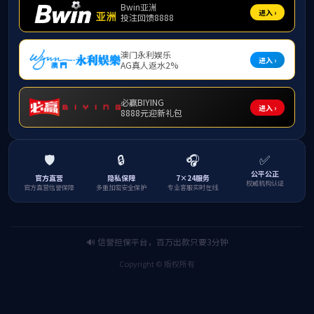
导，
小学
法》