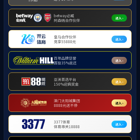
中小学教师认定
夏回
〔2
统称
届毕